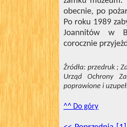
zamku muzeum. Pl
obecnie, po poża
Po roku 1989 zab
Joannitów w Bra
corocznie przyjeż
Źródła: przedruk ; Z
Urząd Ochrony Za
poprawione i uzupeł
^^ Do góry