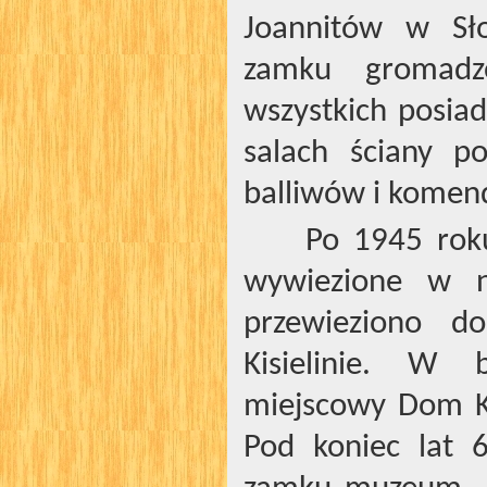
Joannitów w Sł
zamku gromadzo
wszystkich posia
salach ściany p
balliwów i komen
Po 1945 rok
wywiezione w n
przewieziono 
Kisielinie. W
miejscowy Dom K
Pod koniec lat 