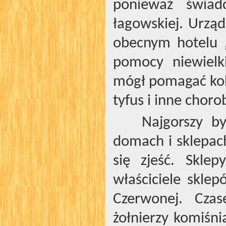
ponieważ świadc
łagowskiej. Urzą
obecnym hotelu „
pomocy niewielki
mógł pomagać kob
tyfus i inne choro
Najgorszy by
domach i sklepach
się zjeść. Skle
właściciele skle
Czerwonej. Czas
żołnierzy komiśni