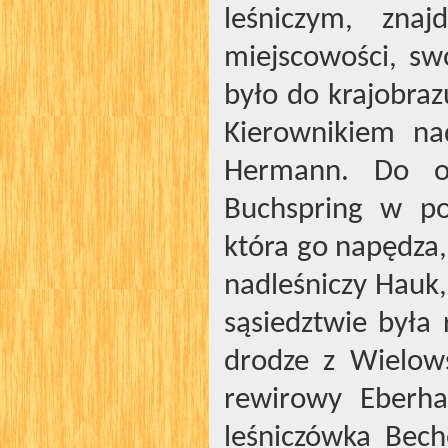
leśniczym, zn
miejscowości, s
było do krajobraz
Kierownikiem na
Hermann. Do ok
Buchspring w po
która go napędza
nadleśniczy Hauk,
sąsiedztwie była
drodze z Wielows
rewirowy Eberha
leśniczówka Bech