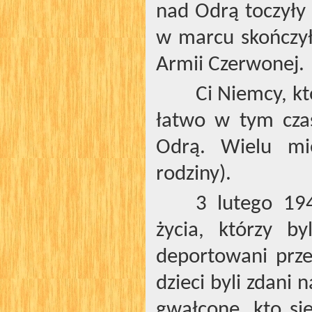
nad Odrą toczyły s
w marcu skończył
Armii Czerwonej.
Ci Niemcy, kt
łatwo w tym czas
Odrą. Wielu mie
rodziny).
3 lutego 19
życia, którzy by
deportowani prze
dzieci byli zdani n
gwałcone, kto si