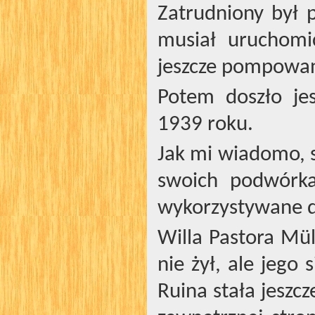
Zatrudniony był 
musiał uruchom
jeszcze pompowan
Potem doszło je
1939 roku.
Jak mi wiadomo, 
swoich podwórka
wykorzystywane d
Willa Pastora Mü
nie żył, ale jego 
Ruina stała jeszcz