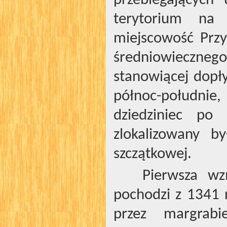
przebiegających 
terytorium na 
miejscowość Prz
średniowieczne
stanowiącej dopł
północ-południe
dziedziniec po 
zlokalizowany b
szczątkowej.
Pierwsza wz
pochodzi z 1341
przez margrabi