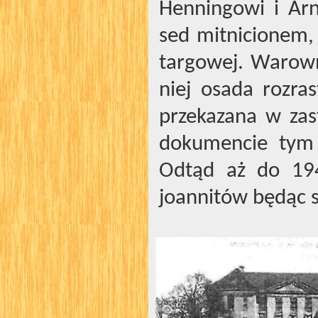
Henningowi i Ar
sed mitnicionem,
targowej. Warowni
niej osada rozra
przekazana w za
dokumencie tym S
Odtąd aż do 194
joannitów będąc s