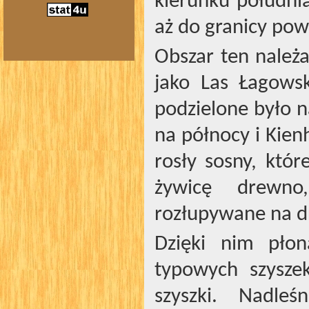
kierunku południ
aż do granicy pow
Obszar ten należ
jako Las Łagows
podzielone było 
na północy i Kien
rosły sosny, któ
żywicę drewno
rozłupywane na d
Dzięki nim płon
typowych szyszek
szyszki. Nadle