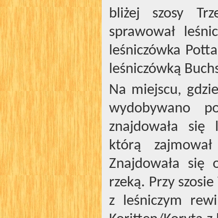
bliżej szosy Tr
sprawował leśni
leśniczówka Pott
leśniczówką Buchs
Na miejscu, gdzi
wydobywano po
znajdowała się 
którą zajmował 
Znajdowała się 
rzeką. Przy szosi
z leśniczym re