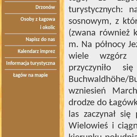
Drzonów
turystycznych: 
Osoby z Łagowa
sosnowym, z któr
i okolic
(zwana również k
Napisz do nas
m. Na północy Jez
Kalendarz imprez
wiele wzgórz 
Informacja turystyczna
przyczyniło s
Łagów na mapie
Buchwaldhöhe/Bu
wzniesień March
drodze do Łagówka
las zaczynał się
Wielowieś i ciąg