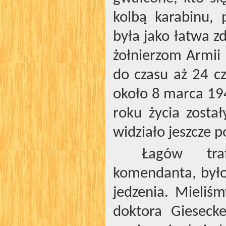
kolbą karabinu,
była jako łatwa 
żołnierzom Armii 
do czasu aż 24 c
około 8 marca 19
roku życia zosta
widziało jeszcze p
Łagów traf
komendanta, było
jedzenia. Mieliśm
doktora Giesecke