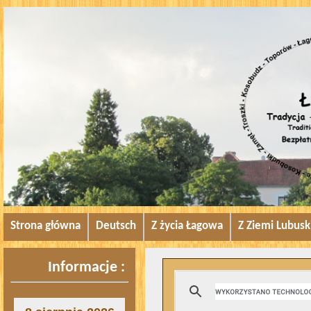
Strona główna
Deutsch
Z życia Łagowa
Z Ziemi Lubusk
Informacje :