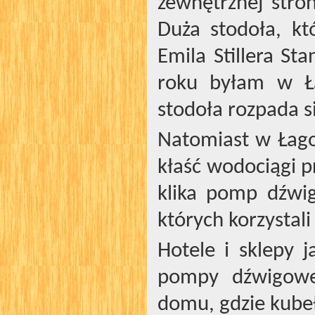
zewnętrznej stro
Duża stodoła, kt
Emila Stillera St
roku byłam w Ła
stodoła rozpada s
Natomiast w Łago
kłaść wodociągi 
klika pomp dźwig
których korzystali
Hotele i sklepy j
pompy dźwigowe
domu, gdzie kube