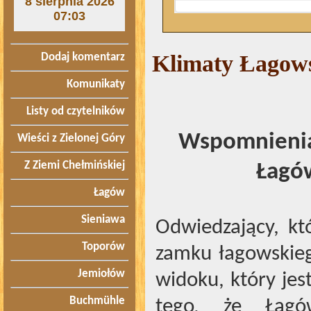
8 sierpnia 2026
07:03
Klimaty Łagow
Dodaj komentarz
Komunikaty
Listy od czytelników
Wspomnienia 
Wieści z Zielonej Góry
Z Ziemi Chełmińskiej
Łagów
Łagów
Sieniawa
Odwiedzający, kt
Toporów
zamku łagowskieg
Jemiołów
widoku, który jest
Buchmühle
tego, że Łagó