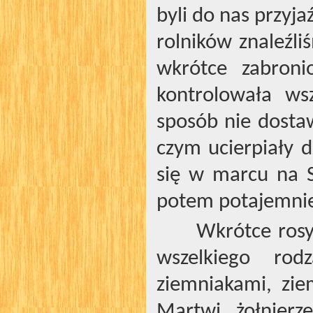
byli do nas przyj
rolników znaleźli
wkrótce zabron
kontrolowała ws
sposób nie dosta
czym ucierpiały d
się w marcu na S
potem potajemnie
Wkrótce rosy
wszelkiego ro
ziemniakami, zie
Martwi żołnier