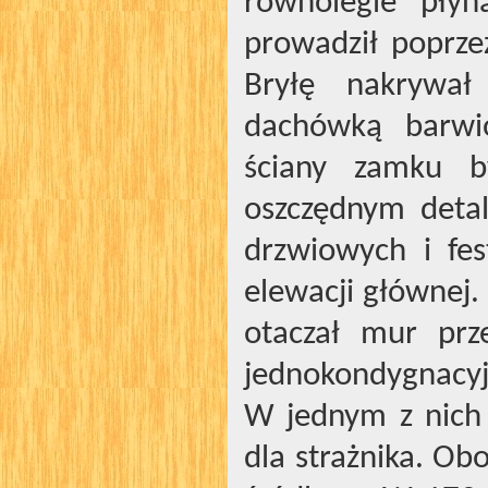
równolegle płyn
prowadził poprze
Bryłę nakrywał
dachówką barwio
ściany zamku b
oszczędnym detal
drzwiowych i fe
elewacji głównej
otaczał mur pr
jednokondygnacyj
W jednym z nich 
dla strażnika. Ob