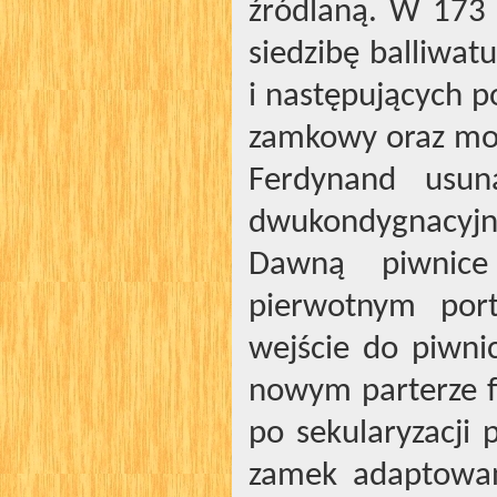
źródlaną. W 173 l
siedzibę balliwat
i następujących p
zamkowy oraz mos
Ferdynand usuną
dwukondygnacyjn
Dawną piwnice
pierwotnym por
wejście do piwni
nowym parterze f
po sekularyzacji 
zamek adaptowan