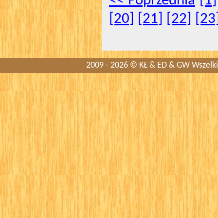
<< Poprzednia
[1]
[20]
[21]
[22]
[23
2009 - 2026 © KŁ & ED & GW Wszelkie