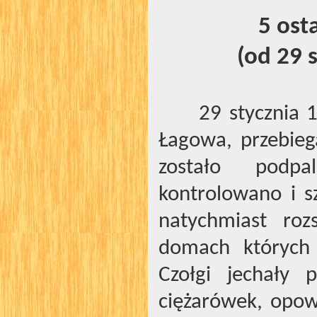
5 ost
(od 29 
29 stycznia
Łagowa, przebie
zostało podpa
kontrolowano i s
natychmiast roz
domach których 
Czołgi jechały 
ciężarówek, opow