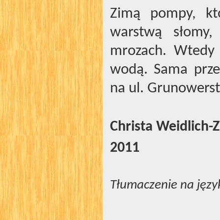
Zimą pompy, któ
warstwą słomy,
mrozach. Wtedy 
wodą. Sama przeż
na ul. Grunowerst
Christa Weidlich-
2011
Tłumaczenie na języ