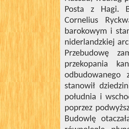
Posta z Hagi. 
Cornelius Ryck
barokowym i stan
niderlandzkiej ar
Przebudowę zam
przekopania kan
odbudowanego z
stanowił dziedz
południa i wscho
poprzez podwyżs
Budowlę otaczał