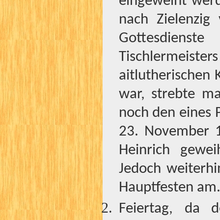
eingeweiht werd
nach Zielenzig 
Gottesdienst
Tischlermeisters
aitlutherischen 
war, strebte m
noch den eines 
23. November 1
Heinrich gewei
Jedoch weiterhi
Hauptfesten am
Feiertag, da 