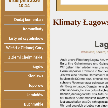
8 sierpnia 2026
10:14
Klimaty Łagows
Dodaj komentarz
Komunikaty
Listy od czytelników
Wieści z Zielonej Góry
Z Ziemi Chełmińskiej
Łagów
Sieniawa
Toporów
Jemiołów
Buchmühle