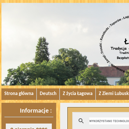
Strona główna
Deutsch
Z życia Łagowa
Z Ziemi Lubusk
Informacje :